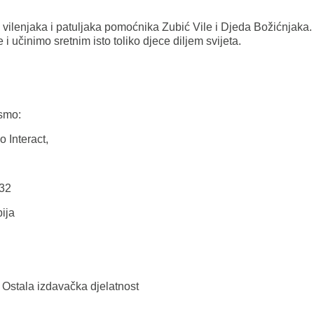
vilenjaka i patuljaka pomoćnika Zubić Vile i Djeda Božićnjak
 i učinimo sretnim isto toliko djece diljem svijeta.
smo:
 Interact,
 32
ija
9 Ostala izdavačka djelatnost