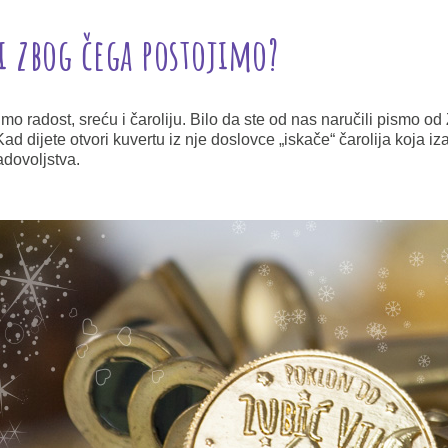
i zbog čega postojimo?
 radost, sreću i čaroliju. Bilo da ste od nas naručili pismo od 
 Kad dijete otvori kuvertu iz nje doslovce „iskače“ čarolija koja i
adovoljstva.