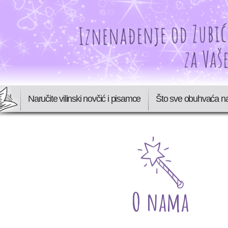
Naručite vilinski novčić i pisamce
Što sve obuhvaća n
O nama