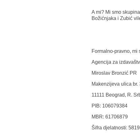
A mi? Mi smo skupina 
Božićnjaka i Zubić vile
Formalno-pravno, mi 
Agencija za izdavaštvo
Miroslav Bronzić PR
Makenzijeva ulica br.
11111 Beograd, R. Srb
PIB: 106079384
MBR: 61706879
Šifra djelatnosti: 581