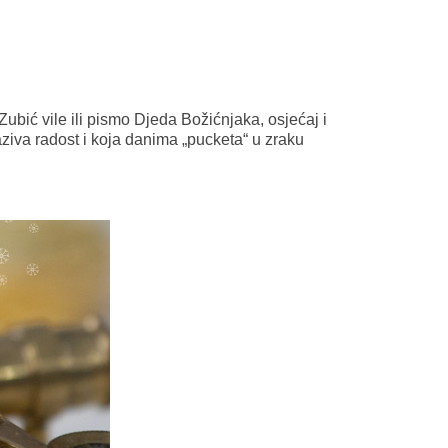
Zubić vile ili pismo Djeda Božićnjaka, osjećaj i
zaziva radost i koja danima „pucketa“ u zraku