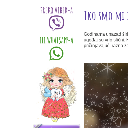
PREKO VIBER-A
Tko smo mi 
Godinama unazad širimo
ILI WHATSAPP-A
ugođaj su vrlo slični.
pričinjavajući razna z