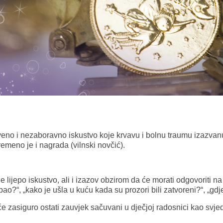
tveno i nezaboravno iskustvo koje krvavu i bolnu traumu izazva
vremeno je i nagrada (vilnski novčić).
je lijepo iskustvo, ali i izazov obzirom da će morati odgovoriti na
pao?“, „kako je ušla u kuću kada su prozori bili zatvoreni?“, „gdje 
će zasiguro ostati zauvjek sačuvani u dječjoj radosnici kao svje